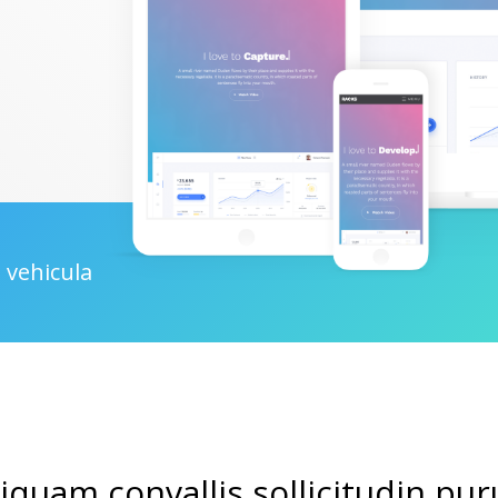
 vehicula
liquam convallis sollicitudin pur