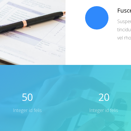
Fusc
Suspen
tincidu
vel rh
50
20
Integer id felis
Integer id felis