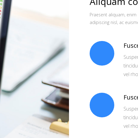
Aliquam con
Praesent aliquam, enim 
adipiscing nisl, ac euis
Fusc
Suspen
tincidu
vel rh
Fusc
Suspen
tincidu
vel rh