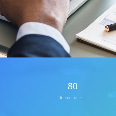
80
Integer id felis